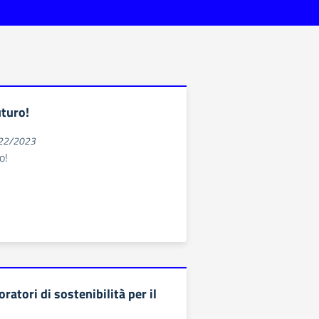
uturo!
022/2023
o!
ratori di sostenibilità per il