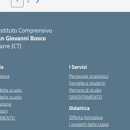
1
2
Pagina successiva
 Istituto Comprensivo
an Giovanni Bosco
arre (CT)
Visita la pagina iniziale della scuola
la
I Servizi
zione
Personale scolastico
Famiglie e studenti
della scuola
Percorsi di studio
della scuola
ORIENTAMENTO
azione
Didattica
ioni
Offerta formativa
AMENTO
I progetti delle classi