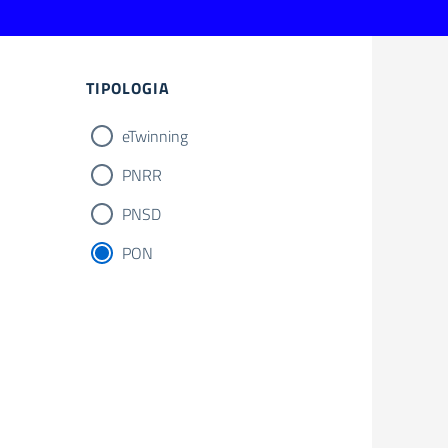
Filtri
TIPOLOGIA
eTwinning
PNRR
PNSD
PON