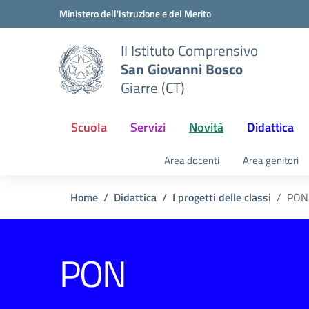
Vai ai contenuti
Vai al menu di navigazione
Vai al footer
Ministero dell'Istruzione e del Merito
II Istituto Comprensivo
San Giovanni Bosco
Giarre (CT)
Scuola
Servizi
Novità
Didattica
Area docenti
Area genitori
Home
Didattica
I progetti delle classi
PON
PON