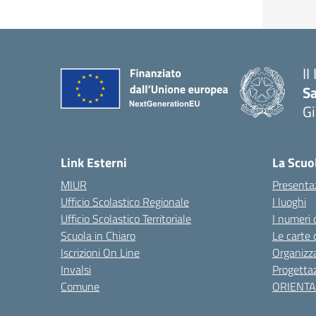
II
S
Gi
— 
Link Esterni
La Scuo
MIUR
Presenta
Ufficio Scolastico Regionale
I luoghi
Ufficio Scolastico Territoriale
I numeri 
Scuola in Chiaro
Le carte 
Iscrizioni On Line
Organizz
Invalsi
Progettaz
Comune
ORIENT