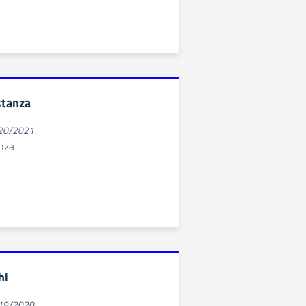
stanza
020/2021
anza
hi
019/2020