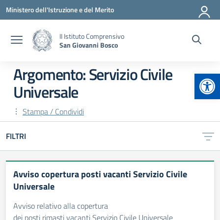
Vai ai contenuti
Vai al menu di navigazione
Vai al footer
Ministero dell'Istruzione e del Merito
II Istituto Comprensivo
San Giovanni Bosco
Argomento: Servizio Civile
Apr
Universale
Stampa / Condividi
FILTRI
Avviso copertura posti vacanti Servizio Civile
Universale
Avviso relativo alla copertura
dei posti rimasti vacanti Servizio Civile Universale