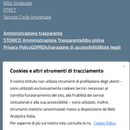
Albo Sindacale
PTPCT
Servizio Civile Universale
Amministrazione trasparente
STORICO Amministrazione Trasparente
Albo online
Privacy Policy
GDPR
Dichiarazione di accessibilità
Note legali
Indirizzo:
Cookies e altri strumenti di tracciamento
Piazza S. G. Bosco, 1 95014 Giarre (CT)
Centralino:
3240215872
Email:
ctic8az00a@istruzione.it
Il nostro Istituto non utilizza strumenti di profilazione degli utenti -
Posta elettronica certificata (PEC):
ctic8az00a@pec.istruzione.it
sono utilizzati esclusivamente cookies tecnici necessari al
Codice fiscale: 92001680872
corretto funzionamento del sito, alla fruibilità dei servizi
Codice meccanografico:
CTIC8AZ00A
istituzionali e alla sua accessibilità – sono utilizzati, inoltre,
strumenti statistici anonimizzati messi a disposizione da Web
Analytics Italia.
Hosting & Powered by 3D Solution S.r.l.
Per saperne di più sul nostro sito, consulta la ns.
Cookie Policy.
Concept & Design by Designers Italia