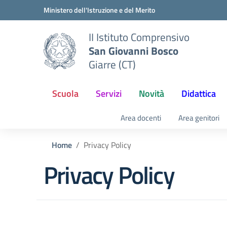
Vai ai contenuti
Vai al menu di navigazione
Vai al footer
Ministero dell'Istruzione e del Merito
II Istituto Comprensivo
San Giovanni Bosco
Giarre (CT)
Scuola
Servizi
Novità
Didattica
Area docenti
Area genitori
Home
Privacy Policy
Privacy Policy