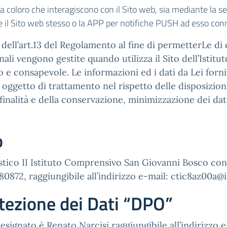
 a coloro che interagiscono con il Sito web, sia mediante la s
ite il Sito web stesso o la APP per notifiche PUSH ad esso con
ell’art.13 del Regolamento al fine di permetterLe di c
li vengono gestite quando utilizza il Sito dell’Istitu
o e consapevole. Le informazioni ed i dati da Lei fornit
no oggetto di trattamento nel rispetto delle disposizion
finalità e della conservazione, minimizzazione dei dati
o
olastico II Istituto Comprensivo San Giovanni Bosco co
0872, raggiungibile all’indirizzo e-mail: ctic8az00a@i
tezione dei Dati “DPO”
esignato è Renato Narcisi raggiungibile all’indirizzo 