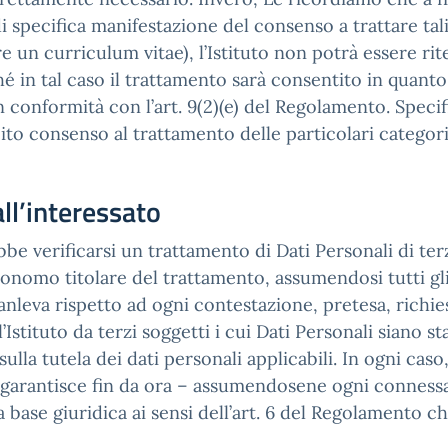
di specifica manifestazione del consenso a trattare ta
 un curriculum vitae), l’Istituto non potrà essere rit
hé in tal caso il trattamento sarà consentito in quanto
in conformità con l’art. 9(2)(e) del Regolamento. Sp
cito consenso al trattamento delle particolari categor
ll’interessato
bbe verificarsi un trattamento di Dati Personali di terzi
tonomo titolare del trattamento, assumendosi tutti gli 
anleva rispetto ad ogni contestazione, pretesa, richie
stituto da terzi soggetti i cui Dati Personali siano stat
ulla tutela dei dati personali applicabili. In ogni cas
to, garantisce fin da ora – assumendosene ogni conness
 base giuridica ai sensi dell’art. 6 del Regolamento ch