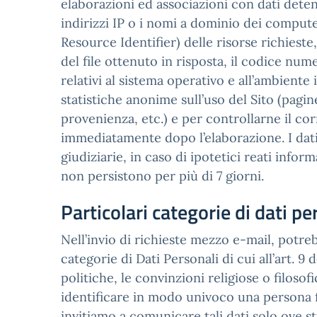
elaborazioni ed associazioni con dati detenu
indirizzi IP o i nomi a dominio dei computer
Resource Identifier) delle risorse richieste,
del file ottenuto in risposta, il codice nume
relativi al sistema operativo e all’ambiente 
statistiche anonime sull’uso del Sito (pagine
provenienza, etc.) e per controllarne il co
immediatamente dopo l’elaborazione. I dati 
giudiziarie, in caso di ipotetici reati inform
non persistono per più di 7 giorni.
Particolari categorie di dati pe
Nell’invio di richieste mezzo e-mail, potreb
categorie di Dati Personali di cui all’art. 9
politiche, le convinzioni religiose o filosof
identificare in modo univoco una persona fisi
invitiamo a comunicare tali dati solo ove s