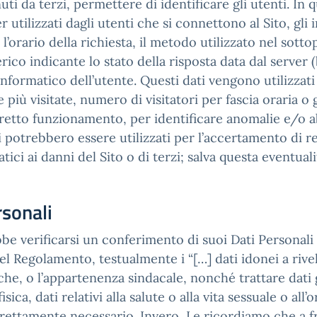
ti da terzi, permettere di identificare gli utenti. In q
 utilizzati dagli utenti che si connettono al Sito, gli
 l’orario della richiesta, il metodo utilizzato nel sotto
rico indicante lo stato della risposta data dal server (
informatico dell’utente. Questi dati vengono utilizzati
 più visitate, numero di visitatori per fascia oraria o
rretto funzionamento, per identificare anomalie e/o a
potrebbero essere utilizzati per l’accertamento di re
atici ai danni del Sito o di terzi; salva questa eventuali
rsonali
be verificarsi un conferimento di suoi Dati Personali 
 del Regolamento, testualmente i “[…] dati idonei a rivel
iche, o l’appartenenza sindacale, nonché trattare dati 
ca, dati relativi alla salute o alla vita sessuale o all
trettamente necessario. Invero, Le ricordiamo che a fr