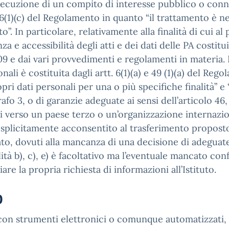
secuzione di un compito di interesse pubblico o connes
rt. 6(1)(c) del Regolamento in quanto “il trattamento è
”. In particolare, relativamente alla finalità di cui al p
 e accessibilità degli atti e dei dati delle PA costitui
9 e dai vari provvedimenti e regolamenti in materia. In
ali è costituita dagli artt. 6(1)(a) e 49 (1)(a) del Reg
pri dati personali per una o più specifiche finalità” 
rafo 3, o di garanzie adeguate ai sensi dell’articolo 4
i verso un paese terzo o un’organizzazione internazion
 esplicitamente acconsentito al trasferimento proposto
ssato, dovuti alla mancanza di una decisione di adeguate
lità b), c), e) è facoltativo ma l’eventuale mancato c
viare la propria richiesta di informazioni all’Istituto.
o
e con strumenti elettronici o comunque automatizzati