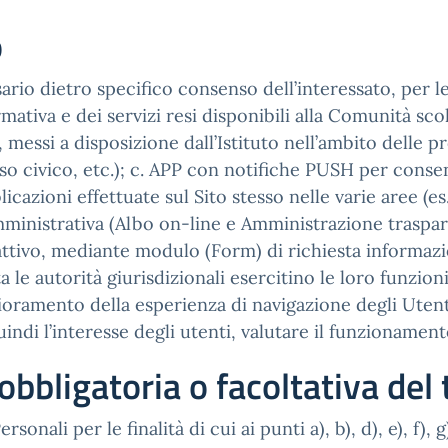
o
sario dietro specifico consenso dell’interessato, per le
rmativa e dei servizi resi disponibili alla Comunità scola
 messi a disposizione dall’Istituto nell’ambito delle pro
o civico, etc.); c. APP con notifiche PUSH per consenti
icazioni effettuate sul Sito stesso nelle varie aree (
mministrativa (Albo on-line e Amministrazione traspar
se attivo, mediante modulo (Form) di richiesta informaz
a le autorità giurisdizionali esercitino le loro funzion
amento della esperienza di navigazione degli Utenti); 
indi l’interesse degli utenti, valutare il funzionamento 
obbligatoria o facoltativa de
onali per le finalità di cui ai punti a), b), d), e), f), 