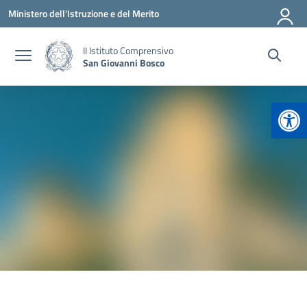
Vai ai contenuti
Vai al menu di navigazione
Vai al footer
Ministero dell'Istruzione e del Merito
II Istituto Comprensivo
San Giovanni Bosco
Apr