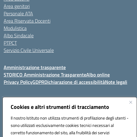
Area genitori
Personale ATA
Area Riservata Docenti
Modulistica
Albo Sindacale
PTPCT
Servizio Civile Universale
Amministrazione trasparente
STORICO Amministrazione Trasparente
Albo online
Privacy Policy
GDPR
Dichiarazione di accessibilità
Note legali
Indirizzo:
Cookies e altri strumenti di tracciamento
Piazza S. G. Bosco, 1 95014 Giarre (CT)
Centralino:
3240215872
Email:
ctic8az00a@istruzione.it
Il nostro Istituto non utilizza strumenti di profilazione degli utenti -
Posta elettronica certificata (PEC):
ctic8az00a@pec.istruzione.it
sono utilizzati esclusivamente cookies tecnici necessari al
Codice fiscale: 92001680872
corretto funzionamento del sito, alla fruibilità dei servizi
Codice meccanografico:
CTIC8AZ00A