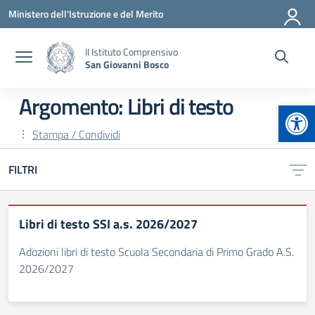
Vai ai contenuti
Vai al menu di navigazione
Vai al footer
Ministero dell'Istruzione e del Merito
II Istituto Comprensivo
San Giovanni Bosco
Argomento: Libri di testo
Apr
Stampa / Condividi
FILTRI
Libri di testo SSI a.s. 2026/2027
Adozioni libri di testo Scuola Secondaria di Primo Grado A.S.
2026/2027