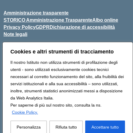
Amministrazione trasparente
STORICO Amministrazione Trasparente
Albo online
Privacy Policy
GDPR
Dichiarazione di accessibilità
Note legali
Cookies e altri strumenti di tracciamento
Indirizzo:
Piazza S. G. Bosco, 1 95014 Giarre (CT)
Il nostro Istituto non utilizza strumenti di profilazione degli
Centralino:
3240215872
Email:
ctic8az00a@istruzione.it
utenti - sono utilizzati esclusivamente cookies tecnici
Posta elettronica certificata (PEC):
ctic8az00a@pec.istruzione.it
necessari al corretto funzionamento del sito, alla fruibilità dei
Codice fiscale: 92001680872
servizi istituzionali e alla sua accessibilità – sono utilizzati,
Codice meccanografico:
CTIC8AZ00A
inoltre, strumenti statistici anonimizzati messi a disposizione
da Web Analytics Italia.
Per saperne di più sul nostro sito, consulta la ns.
Hosting & Powered by 3D Solution S.r.l.
Cookie Policy.
Concept & Design by Designers Italia
Personalizza
Rifiuta tutto
Accettare tutto