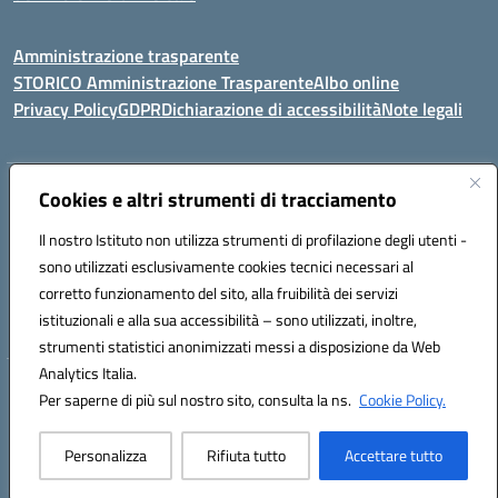
Amministrazione trasparente
STORICO Amministrazione Trasparente
Albo online
Privacy Policy
GDPR
Dichiarazione di accessibilità
Note legali
Indirizzo:
Cookies e altri strumenti di tracciamento
Piazza S. G. Bosco, 1 95014 Giarre (CT)
Centralino:
3240215872
Email:
ctic8az00a@istruzione.it
Il nostro Istituto non utilizza strumenti di profilazione degli utenti -
Posta elettronica certificata (PEC):
ctic8az00a@pec.istruzione.it
sono utilizzati esclusivamente cookies tecnici necessari al
Codice fiscale: 92001680872
corretto funzionamento del sito, alla fruibilità dei servizi
Codice meccanografico:
CTIC8AZ00A
istituzionali e alla sua accessibilità – sono utilizzati, inoltre,
strumenti statistici anonimizzati messi a disposizione da Web
Analytics Italia.
Hosting & Powered by 3D Solution S.r.l.
Per saperne di più sul nostro sito, consulta la ns.
Cookie Policy.
Concept & Design by Designers Italia
Personalizza
Rifiuta tutto
Accettare tutto