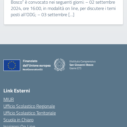
Bosco” è convocato nei seguenti giorni: – 02 settembre
2024, ore 16:00, in modalità on line, per discutere i temi
posti all’ODG; – 03 settembre […]
II Istituto Comprensivo
San Giovanni Bosco
Giarre (CT)
— Visita la pagina iniziale della scuola
Link Esterni
MIUR
Ufficio Scolastico Regionale
Ufficio Scolastico Territoriale
Scuola in Chiaro
Iscrizioni On Line