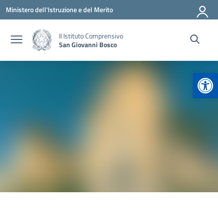
Vai ai contenuti
Vai al menu di navigazione
Vai al footer
Ministero dell'Istruzione e del Merito
II Istituto Comprensivo
San Giovanni Bosco
Apr