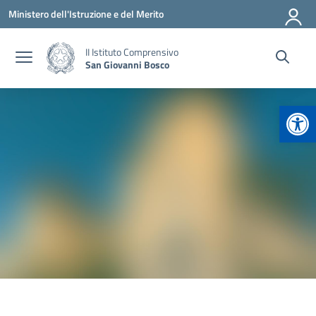
Vai ai contenuti
Vai al menu di navigazione
Vai al footer
Ministero dell'Istruzione e del Merito
II Istituto Comprensivo
San Giovanni Bosco
Apr