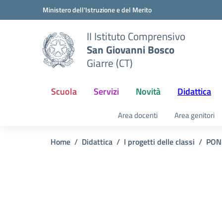
Vai ai contenuti
Vai al menu di navigazione
Vai al footer
Ministero dell'Istruzione e del Merito
II Istituto Comprensivo
San Giovanni Bosco
Giarre (CT)
Scuola
Servizi
Novità
Didattica
Area docenti
Area genitori
Home
Didattica
I progetti delle classi
PON