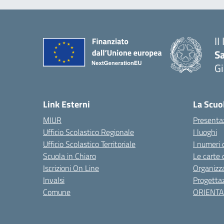
II
S
Gi
— 
Link Esterni
La Scuo
MIUR
Presenta
Ufficio Scolastico Regionale
I luoghi
Ufficio Scolastico Territoriale
I numeri 
Scuola in Chiaro
Le carte 
Iscrizioni On Line
Organizz
Invalsi
Progettaz
Comune
ORIENT