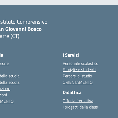
 Istituto Comprensivo
an Giovanni Bosco
arre (CT)
Visita la pagina iniziale della scuola
la
I Servizi
zione
Personale scolastico
Famiglie e studenti
della scuola
Percorsi di studio
della scuola
ORIENTAMENTO
azione
Didattica
ioni
Offerta formativa
AMENTO
I progetti delle classi