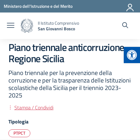
Vai ai contenuti
Vai al menu di navigazione
Vai al footer
Ministero dell'Istruzione e del Merito
II Istituto Comprensivo
San Giovanni Bosco
Piano triennale anticorruzione
Apr
Regione Sicilia
Piano triennale per la prevenzione della
corruzione e per la trasparenza delle Istituzioni
scolastiche della Sicilia per il triennio 2023-
2025
Stampa / Condividi
Tipologia
PTPCT