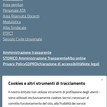
Area genitori
Personale ATA
Area Riservata Docenti
Modulistica
Albo Sindacale
PTPCT
Servizio Civile Universale
Amministrazione trasparente
STORICO Amministrazione Trasparente
Albo online
Privacy Policy
GDPR
Dichiarazione di accessibilità
Note legali
Indirizzo:
Cookies e altri strumenti di tracciamento
Piazza S. G. Bosco, 1 95014 Giarre (CT)
Centralino:
3240215872
Email:
ctic8az00a@istruzione.it
Il nostro Istituto non utilizza strumenti di profilazione degli utenti -
Posta elettronica certificata (PEC):
ctic8az00a@pec.istruzione.it
sono utilizzati esclusivamente cookies tecnici necessari al
Codice fiscale: 92001680872
corretto funzionamento del sito, alla fruibilità dei servizi
Codice meccanografico:
CTIC8AZ00A