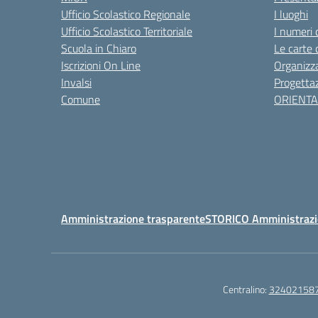
Ufficio Scolastico Regionale
I luoghi
Ufficio Scolastico Territoriale
I numeri 
Scuola in Chiaro
Le carte 
Iscrizioni On Line
Organizz
Invalsi
Progettaz
Comune
ORIENT
Amministrazione trasparente
STORICO Amministrazi
Centralino:
32402158