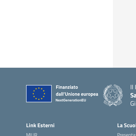
II
S
Gi
— 
Link Esterni
La Scuo
MIUR
Presenta