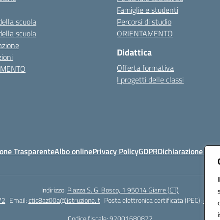
Famiglie e studenti
della scuola
Percorsi di studio
della scuola
ORIENTAMENTO
azione
Didattica
ioni
Offerta formativa
AMENTO
I progetti delle classi
one Trasparente
Albo online
Privacy Policy
GDPR
Dichiarazione di ac
Indirizzo:
Piazza S. G. Bosco, 1 95014 Giarre (CT)
72
Email:
ctic8az00a@istruzione.it
Posta elettronica certificata (PEC):
ctic8
Codice fiscale: 92001680872