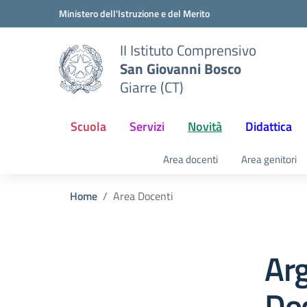
Vai ai contenuti
Vai al menu di navigazione
Vai al footer
Ministero dell'Istruzione e del Merito
II Istituto Comprensivo
San Giovanni Bosco
Giarre (CT)
Scuola
Servizi
Novità
Didattica
Area docenti
Area genitori
Home
Area Docenti
Ar
Do