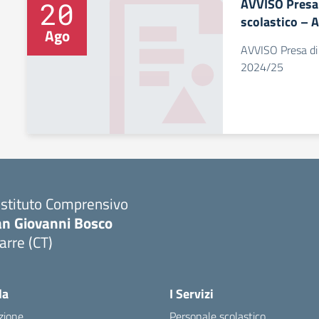
AVVISO Presa 
20
scolastico – 
Ago
AVVISO Presa di 
2024/25
 Istituto Comprensivo
an Giovanni Bosco
arre (CT)
Visita la pagina iniziale della scuola
la
I Servizi
zione
Personale scolastico