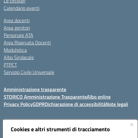
Le circolari
Calendario eventi
Area docenti
Area genitori
Personale ATA
Area Riservata Docenti
Modulistica
Albo Sindacale
PTPCT
Servizio Civile Universale
Amministrazione trasparente
STORICO Amministrazione Trasparente
Albo online
Privacy Policy
GDPR
Dichiarazione di accessibilità
Note legali
Indirizzo:
Cookies e altri strumenti di tracciamento
Piazza S. G. Bosco, 1 95014 Giarre (CT)
Centralino:
3240215872
Email:
ctic8az00a@istruzione.it