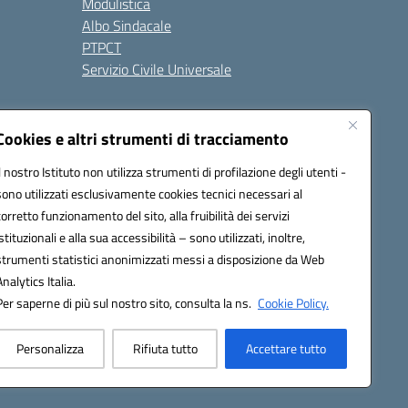
Modulistica
Albo Sindacale
PTPCT
Servizio Civile Universale
cessibilità
Note legali
Cookies e altri strumenti di tracciamento
Il nostro Istituto non utilizza strumenti di profilazione degli utenti -
sono utilizzati esclusivamente cookies tecnici necessari al
az00a@pec.istruzione.it
corretto funzionamento del sito, alla fruibilità dei servizi
istituzionali e alla sua accessibilità – sono utilizzati, inoltre,
strumenti statistici anonimizzati messi a disposizione da Web
Analytics Italia.
Per saperne di più sul nostro sito, consulta la ns.
Cookie Policy.
Personalizza
Rifiuta tutto
Accettare tutto