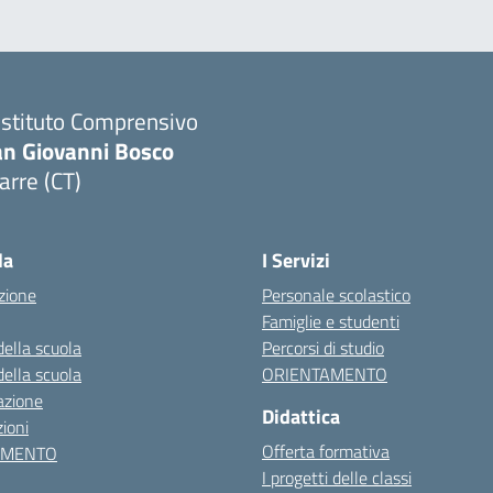
 Istituto Comprensivo
an Giovanni Bosco
arre (CT)
Visita la pagina iniziale della scuola
la
I Servizi
zione
Personale scolastico
Famiglie e studenti
della scuola
Percorsi di studio
della scuola
ORIENTAMENTO
azione
Didattica
ioni
Offerta formativa
AMENTO
I progetti delle classi