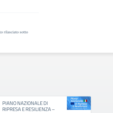
o rilasciato sotto
PIANO NAZIONALE DI
DM 
RIPRESA E RESILIENZA –
PER