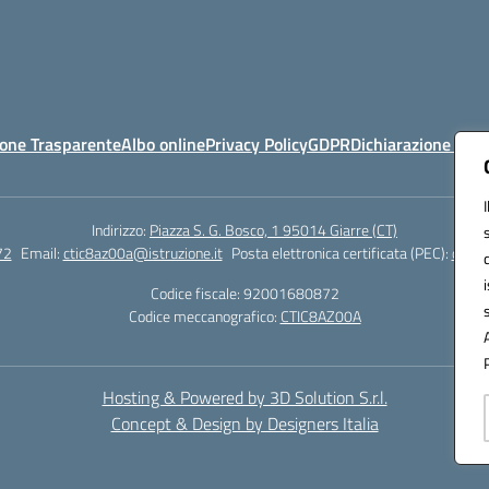
one Trasparente
Albo online
Privacy Policy
GDPR
Dichiarazione di ac
Indirizzo:
Piazza S. G. Bosco, 1 95014 Giarre (CT)
72
Email:
ctic8az00a@istruzione.it
Posta elettronica certificata (PEC):
ctic8
Codice fiscale: 92001680872
Codice meccanografico:
CTIC8AZ00A
Hosting & Powered by 3D Solution S.r.l.
Concept & Design by Designers Italia