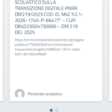
SCOLASTICO SULLA
TRANSIZIONE DIGITALE PNRR
DM219/2025 COD. ID. M4C1I2.1-
2026-1745-P-66477” – CUP:
D84D25004750006 – DM 219
DEL 2025
https://amministrazionetrasparente.org/pagina-
pubblica/CTIC8AZ00A/amministrazione-
trasparente/progetto/bb8fbcb7-3674-4bda-
bc87-8b1e82e98da9
Personale scolastico