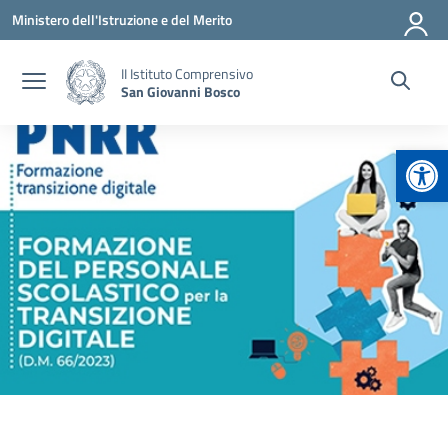
Vai ai contenuti
Vai al menu di navigazione
Vai al footer
Ministero dell'Istruzione e del Merito
II Istituto Comprensivo
San Giovanni Bosco
Apr