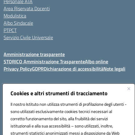
Personale ATA
Area Riservata Docenti
Modulistica
Albo Sindacale
PTPCT
Servizio Civile Universale
Amministrazione trasparente
STORICO Amministrazione Trasparente
Albo online
Privacy Policy
GDPR
Dichiarazione di accessibilità
Note legali
Indirizzo:
Cookies e altri strumenti di tracciamento
Piazza S. G. Bosco, 1 95014 Giarre (CT)
Centralino:
3240215872
Email:
ctic8az00a@istruzione.it
Il nostro Istituto non utilizza strumenti di profilazione degli utenti -
Posta elettronica certificata (PEC):
ctic8az00a@pec.istruzione.it
sono utilizzati esclusivamente cookies tecnici necessari al
Codice fiscale: 92001680872
corretto funzionamento del sito, alla fruibilità dei servizi
Codice meccanografico:
CTIC8AZ00A
istituzionali e alla sua accessibilità – sono utilizzati, inoltre,
strumenti statistici anonimizzati messi a disposizione da Web