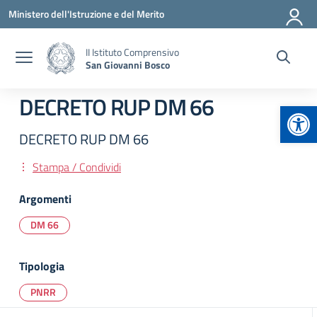
Vai ai contenuti
Vai al menu di navigazione
Vai al footer
Ministero dell'Istruzione e del Merito
II Istituto Comprensivo
San Giovanni Bosco
DECRETO RUP DM 66
Apr
DECRETO RUP DM 66
Stampa / Condividi
Argomenti
DM 66
Tipologia
PNRR