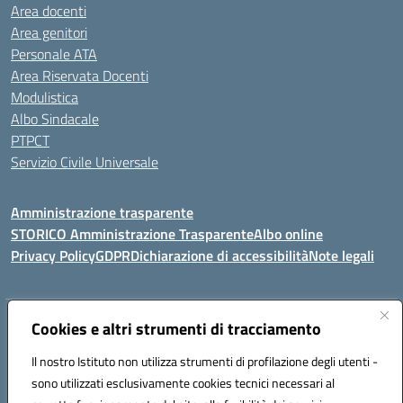
Area docenti
Area genitori
Personale ATA
Area Riservata Docenti
Modulistica
Albo Sindacale
PTPCT
Servizio Civile Universale
Amministrazione trasparente
STORICO Amministrazione Trasparente
Albo online
Privacy Policy
GDPR
Dichiarazione di accessibilità
Note legali
Indirizzo:
Cookies e altri strumenti di tracciamento
Piazza S. G. Bosco, 1 95014 Giarre (CT)
Centralino:
3240215872
Email:
ctic8az00a@istruzione.it
Il nostro Istituto non utilizza strumenti di profilazione degli utenti -
Posta elettronica certificata (PEC):
ctic8az00a@pec.istruzione.it
sono utilizzati esclusivamente cookies tecnici necessari al
Codice fiscale: 92001680872