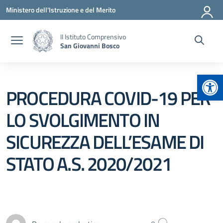
Vai ai contenuti
Vai al menu di navigazione
Vai al footer
Ministero dell'Istruzione e del Merito
II Istituto Comprensivo
San Giovanni Bosco
Apr
PROCEDURA COVID-19 PER
LO SVOLGIMENTO IN
SICUREZZA DELL’ESAME DI
STATO A.S. 2020/2021