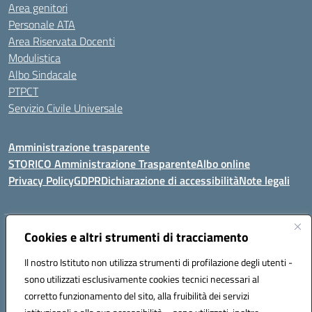
Area genitori
Personale ATA
Area Riservata Docenti
Modulistica
Albo Sindacale
PTPCT
Servizio Civile Universale
Amministrazione trasparente
STORICO Amministrazione Trasparente
Albo online
Privacy Policy
GDPR
Dichiarazione di accessibilità
Note legali
Indirizzo:
Cookies e altri strumenti di tracciamento
Piazza S. G. Bosco, 1 95014 Giarre (CT)
Centralino:
3240215872
Email:
ctic8az00a@istruzione.it
Il nostro Istituto non utilizza strumenti di profilazione degli utenti -
Posta elettronica certificata (PEC):
ctic8az00a@pec.istruzione.it
sono utilizzati esclusivamente cookies tecnici necessari al
Codice fiscale: 92001680872
corretto funzionamento del sito, alla fruibilità dei servizi
Codice meccanografico:
CTIC8AZ00A