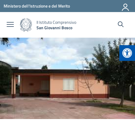
Vai ai contenuti
Vai al menu di navigazione
Vai al footer
Ministero dell'Istruzione e del Merito
II Istituto Comprensivo
San Giovanni Bosco
Apr