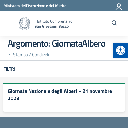
Vai ai contenuti
Vai al menu di navigazione
Vai al footer
Ministero dell'Istruzione e del Merito
II Istituto Comprensivo
San Giovanni Bosco
Argomento: GiornataAlbero
Apr
Stampa / Condividi
FILTRI
Giornata Nazionale degli Alberi – 21 novembre
2023