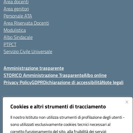
Area docenti
Area genitori
Personale ATA
Area Riservata Docenti
Modulistica
Albo Sindacale
PTPCT
Servizio Civile Universale
Amministrazione trasparente
STORICO Amministrazione Trasparente
Albo online
Privacy Policy
GDPR
Dichiarazione di accessibilità
Note legali
Indirizzo:
Cookies e altri strumenti di tracciamento
Piazza S. G. Bosco, 1 95014 Giarre (CT)
Centralino:
3240215872
Email:
ctic8az00a@istruzione.it
Il nostro Istituto non utilizza strumenti di profilazione degli utenti -
Posta elettronica certificata (PEC):
ctic8az00a@pec.istruzione.it
sono utilizzati esclusivamente cookies tecnici necessari al
Codice fiscale: 92001680872
corretto funzionamento del sito, alla fruibilità dei servizi