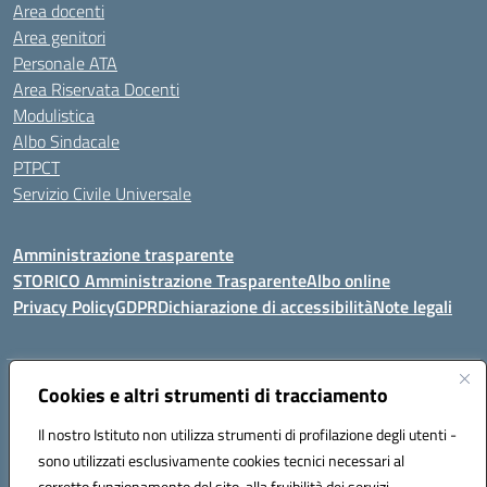
Area docenti
Area genitori
Personale ATA
Area Riservata Docenti
Modulistica
Albo Sindacale
PTPCT
Servizio Civile Universale
Amministrazione trasparente
STORICO Amministrazione Trasparente
Albo online
Privacy Policy
GDPR
Dichiarazione di accessibilità
Note legali
Indirizzo:
Cookies e altri strumenti di tracciamento
Piazza S. G. Bosco, 1 95014 Giarre (CT)
Centralino:
3240215872
Email:
ctic8az00a@istruzione.it
Il nostro Istituto non utilizza strumenti di profilazione degli utenti -
Posta elettronica certificata (PEC):
ctic8az00a@pec.istruzione.it
sono utilizzati esclusivamente cookies tecnici necessari al
Codice fiscale: 92001680872
corretto funzionamento del sito, alla fruibilità dei servizi