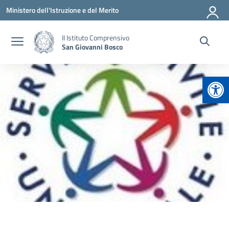
Vai ai contenuti
Vai al menu di navigazione
Vai al footer
Ministero dell'Istruzione e del Merito
II Istituto Comprensivo
San Giovanni Bosco
Apr