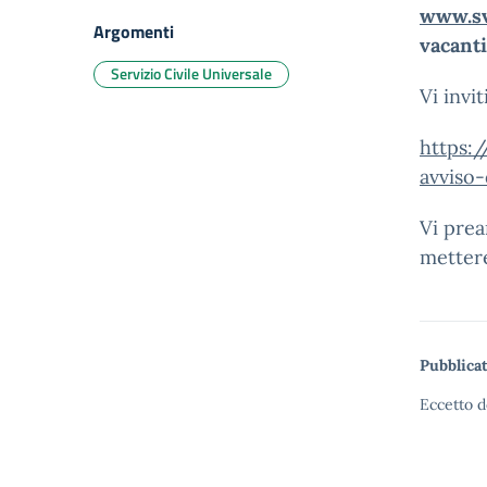
www.sv
Argomenti
vacanti
Servizio Civile Universale
Vi invi
https:
avviso-
Vi prea
mettere
Pubblicat
Eccetto d