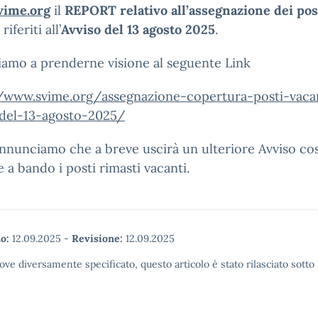
ime.org
il
REPORT relativo all’assegnazione dei pos
riferiti all’
Avviso del 13 agosto 2025
.
tiamo a prenderne visione al seguente Link
//www.svime.org/
assegnazione-copertura-posti-
vaca
del-13-agosto-
2025/
nnunciamo che a breve uscirà un ulteriore Avviso cos
 a bando i posti rimasti vacanti.
o:
12.09.2025
-
Revisione:
12.09.2025
ove diversamente specificato, questo articolo è stato rilasciato sott