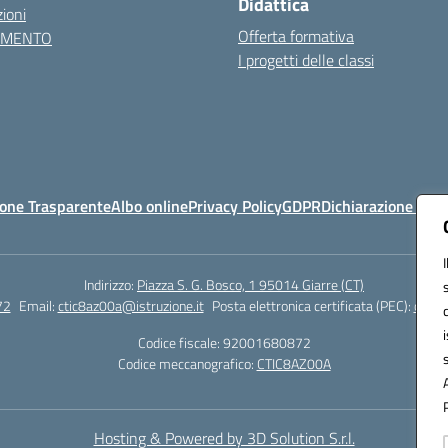
Didattica
ioni
Offerta formativa
AMENTO
I progetti delle classi
one Trasparente
Albo online
Privacy Policy
GDPR
Dichiarazione di ac
Indirizzo:
Piazza S. G. Bosco, 1 95014 Giarre (CT)
72
Email:
ctic8az00a@istruzione.it
Posta elettronica certificata (PEC):
ctic8
Codice fiscale: 92001680872
Codice meccanografico:
CTIC8AZ00A
Hosting & Powered by 3D Solution S.r.l.