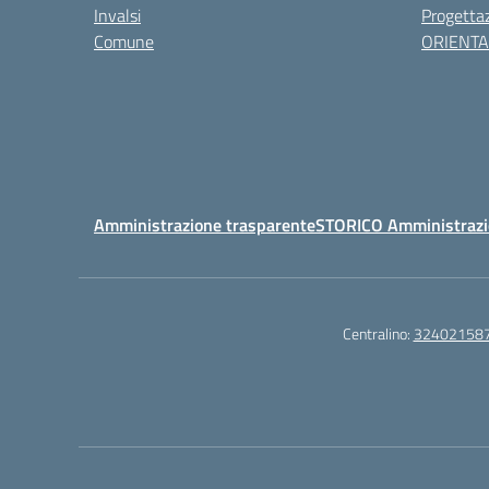
Invalsi
Progettaz
Comune
ORIENT
Amministrazione trasparente
STORICO Amministrazi
Centralino:
32402158