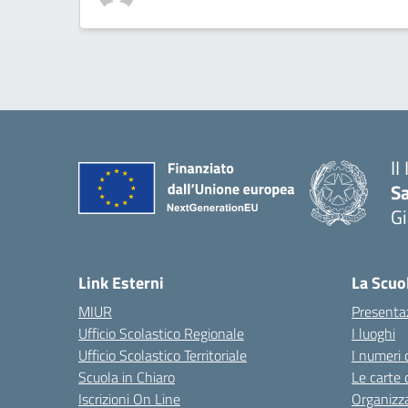
II
S
Gi
— 
Link Esterni
La Scuo
MIUR
Presenta
Ufficio Scolastico Regionale
I luoghi
Ufficio Scolastico Territoriale
I numeri 
Scuola in Chiaro
Le carte 
Iscrizioni On Line
Organizz