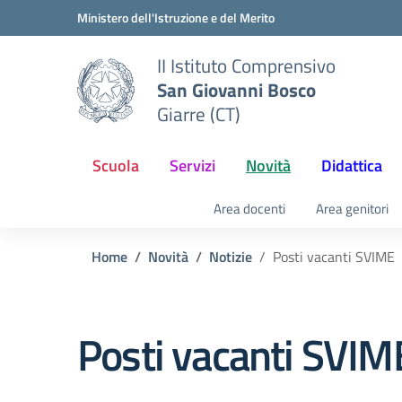
Vai ai contenuti
Vai al menu di navigazione
Vai al footer
Ministero dell'Istruzione e del Merito
II Istituto Comprensivo
San Giovanni Bosco
Giarre (CT)
Scuola
Servizi
Novità
Didattica
Area docenti
Area genitori
Home
Novità
Notizie
Posti vacanti SVIME
Posti vacanti SVIM