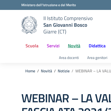
Vai ai contenuti
Vai al menu di navigazione
Vai al footer
Ministero dell'Istruzione e del Merito
II Istituto Comprensivo
San Giovanni Bosco
Giarre (CT)
Scuola
Servizi
Novità
Didattica
Area docenti
Area genitori
Home
Novità
Notizie
WEBINAR – LA VALU
WEBINAR – LA VA