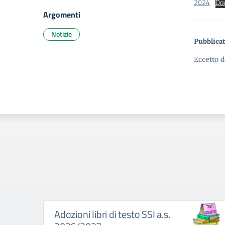
2024
Do
Argomenti
Notizie
Pubblicat
Eccetto d
Adozioni libri di testo SSI a.s.