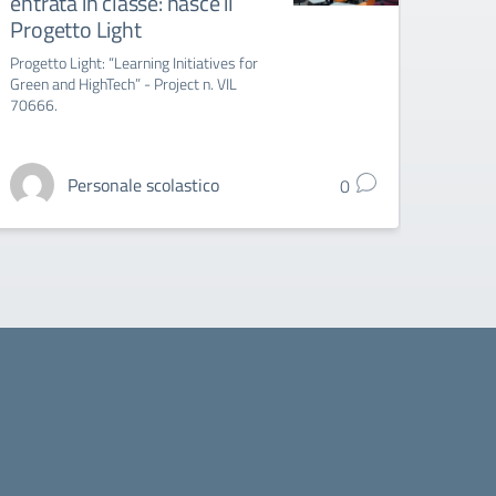
entrata in classe: nasce il
titol
Progetto Light
l’ag
grad
Progetto Light: “Learning Initiatives for
Green and HighTech” - Project n. VIL
Indizio
70666.
l'integ
gradua
Personale scolastico
0