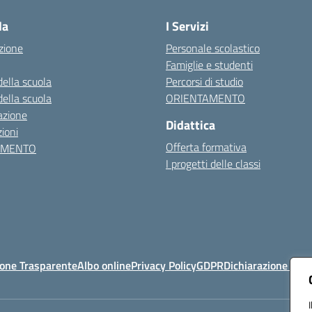
la
I Servizi
zione
Personale scolastico
Famiglie e studenti
della scuola
Percorsi di studio
della scuola
ORIENTAMENTO
azione
Didattica
ioni
Offerta formativa
AMENTO
I progetti delle classi
one Trasparente
Albo online
Privacy Policy
GDPR
Dichiarazione di ac