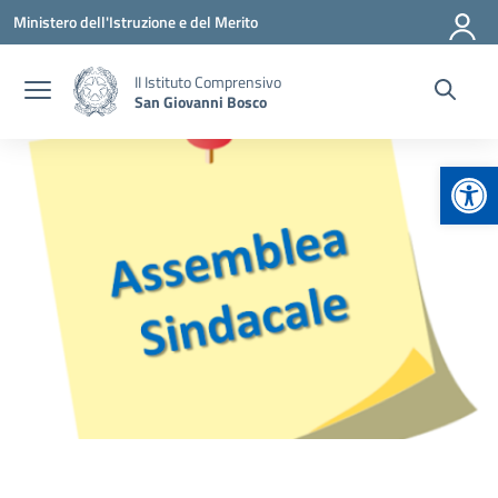
Vai ai contenuti
Vai al menu di navigazione
Vai al footer
Ministero dell'Istruzione e del Merito
II Istituto Comprensivo
San Giovanni Bosco
Apr