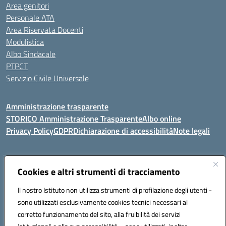
Area genitori
Personale ATA
Area Riservata Docenti
Modulistica
Albo Sindacale
PTPCT
Servizio Civile Universale
Amministrazione trasparente
STORICO Amministrazione Trasparente
Albo online
Privacy Policy
GDPR
Dichiarazione di accessibilità
Note legali
Indirizzo:
Cookies e altri strumenti di tracciamento
Piazza S. G. Bosco, 1 95014 Giarre (CT)
Centralino:
3240215872
Email:
ctic8az00a@istruzione.it
Il nostro Istituto non utilizza strumenti di profilazione degli utenti -
Posta elettronica certificata (PEC):
ctic8az00a@pec.istruzione.it
sono utilizzati esclusivamente cookies tecnici necessari al
Codice fiscale: 92001680872
corretto funzionamento del sito, alla fruibilità dei servizi
Codice meccanografico:
CTIC8AZ00A