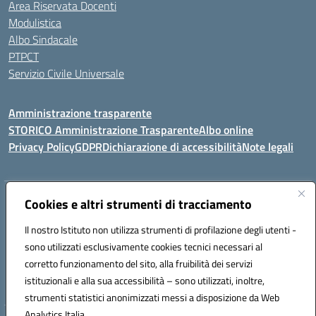
Area Riservata Docenti
Modulistica
Albo Sindacale
PTPCT
Servizio Civile Universale
Amministrazione trasparente
STORICO Amministrazione Trasparente
Albo online
Privacy Policy
GDPR
Dichiarazione di accessibilità
Note legali
Indirizzo:
Cookies e altri strumenti di tracciamento
Piazza S. G. Bosco, 1 95014 Giarre (CT)
Centralino:
3240215872
Email:
ctic8az00a@istruzione.it
Il nostro Istituto non utilizza strumenti di profilazione degli utenti -
Posta elettronica certificata (PEC):
ctic8az00a@pec.istruzione.it
sono utilizzati esclusivamente cookies tecnici necessari al
Codice fiscale: 92001680872
corretto funzionamento del sito, alla fruibilità dei servizi
Codice meccanografico:
CTIC8AZ00A
istituzionali e alla sua accessibilità – sono utilizzati, inoltre,
strumenti statistici anonimizzati messi a disposizione da Web
Analytics Italia.