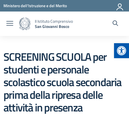
Vai ai contenuti
Vai al menu di navigazione
Vai al footer
Ministero dell'Istruzione e del Merito
II Istituto Comprensivo
San Giovanni Bosco
Apr
SCREENING SCUOLA per
studenti e personale
scolastico scuola secondaria
prima della ripresa delle
attività in presenza