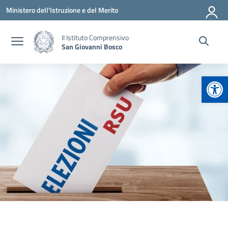
Vai ai contenuti
Vai al menu di navigazione
Vai al footer
Ministero dell'Istruzione e del Merito
II Istituto Comprensivo
San Giovanni Bosco
Apr