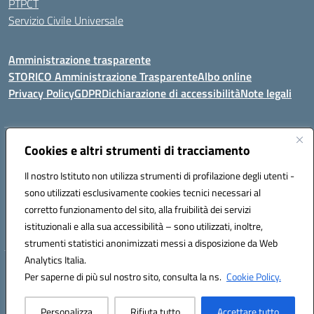
PTPCT
Servizio Civile Universale
Amministrazione trasparente
STORICO Amministrazione Trasparente
Albo online
Privacy Policy
GDPR
Dichiarazione di accessibilità
Note legali
Indirizzo:
Cookies e altri strumenti di tracciamento
Piazza S. G. Bosco, 1 95014 Giarre (CT)
Centralino:
3240215872
Email:
ctic8az00a@istruzione.it
Il nostro Istituto non utilizza strumenti di profilazione degli utenti -
Posta elettronica certificata (PEC):
ctic8az00a@pec.istruzione.it
sono utilizzati esclusivamente cookies tecnici necessari al
Codice fiscale: 92001680872
corretto funzionamento del sito, alla fruibilità dei servizi
Codice meccanografico:
CTIC8AZ00A
istituzionali e alla sua accessibilità – sono utilizzati, inoltre,
strumenti statistici anonimizzati messi a disposizione da Web
Analytics Italia.
Hosting & Powered by 3D Solution S.r.l.
Per saperne di più sul nostro sito, consulta la ns.
Cookie Policy.
Concept & Design by Designers Italia
Personalizza
Rifiuta tutto
Accettare tutto