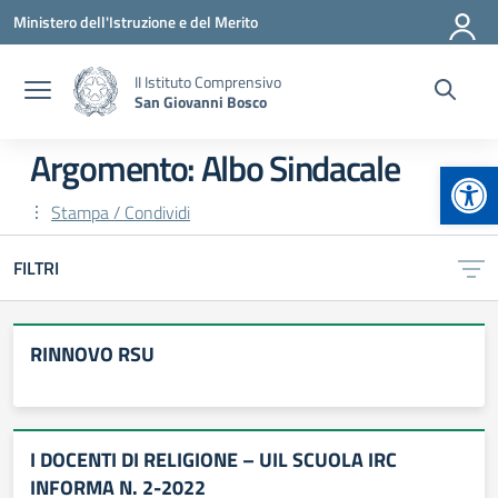
Vai ai contenuti
Vai al menu di navigazione
Vai al footer
Ministero dell'Istruzione e del Merito
II Istituto Comprensivo
San Giovanni Bosco
Argomento: Albo Sindacale
Apr
Stampa / Condividi
FILTRI
RINNOVO RSU
I DOCENTI DI RELIGIONE – UIL SCUOLA IRC
INFORMA N. 2-2022