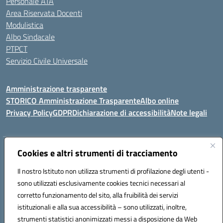
Personale ATA
Area Riservata Docenti
Modulistica
Albo Sindacale
PTPCT
Servizio Civile Universale
Amministrazione trasparente
STORICO Amministrazione Trasparente
Albo online
Privacy Policy
GDPR
Dichiarazione di accessibilità
Note legali
Indirizzo:
Cookies e altri strumenti di tracciamento
Piazza S. G. Bosco, 1 95014 Giarre (CT)
Centralino:
3240215872
Email:
ctic8az00a@istruzione.it
Il nostro Istituto non utilizza strumenti di profilazione degli utenti -
Posta elettronica certificata (PEC):
ctic8az00a@pec.istruzione.it
sono utilizzati esclusivamente cookies tecnici necessari al
Codice fiscale: 92001680872
corretto funzionamento del sito, alla fruibilità dei servizi
Codice meccanografico:
CTIC8AZ00A
istituzionali e alla sua accessibilità – sono utilizzati, inoltre,
strumenti statistici anonimizzati messi a disposizione da Web