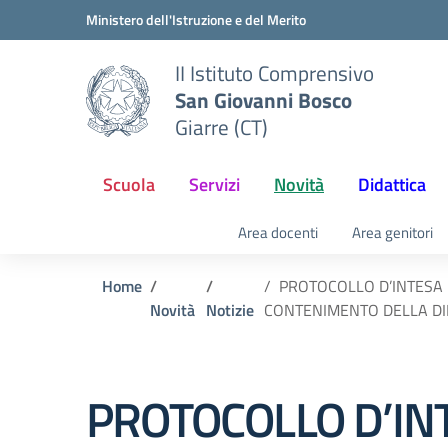
Vai ai contenuti
Vai al menu di navigazione
Vai al footer
Ministero dell'Istruzione e del Merito
II Istituto Comprensivo
San Giovanni Bosco
Giarre (CT)
Scuola
Servizi
Novità
Didattica
Area docenti
Area genitori
Home
PROTOCOLLO D’INTESA 
Novità
Notizie
CONTENIMENTO DELLA DIF
PROTOCOLLO D’IN