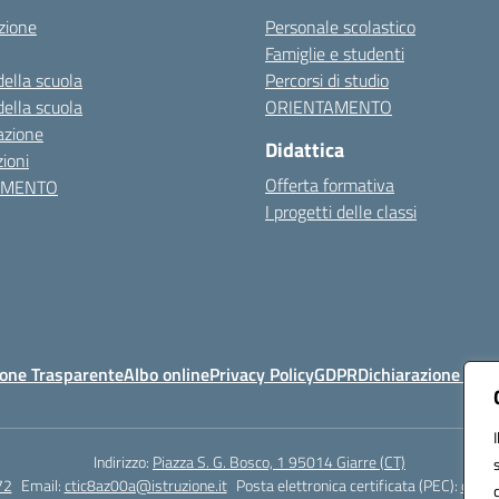
zione
Personale scolastico
Famiglie e studenti
della scuola
Percorsi di studio
della scuola
ORIENTAMENTO
azione
Didattica
ioni
Offerta formativa
AMENTO
I progetti delle classi
one Trasparente
Albo online
Privacy Policy
GDPR
Dichiarazione di ac
Indirizzo:
Piazza S. G. Bosco, 1 95014 Giarre (CT)
72
Email:
ctic8az00a@istruzione.it
Posta elettronica certificata (PEC):
ctic8