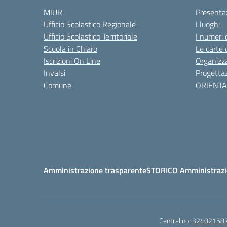
MIUR
Presenta
Ufficio Scolastico Regionale
I luoghi
Ufficio Scolastico Territoriale
I numeri 
Scuola in Chiaro
Le carte 
Iscrizioni On Line
Organizz
Invalsi
Progettaz
Comune
ORIENT
Amministrazione trasparente
STORICO Amministrazi
Centralino:
32402158