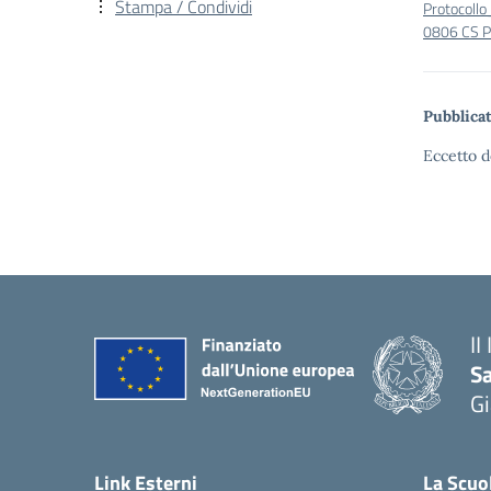
Stampa / Condividi
Protocollo
0806 CS Pr
Pubblicat
Eccetto d
II
S
Gi
— 
Link Esterni
La Scuo