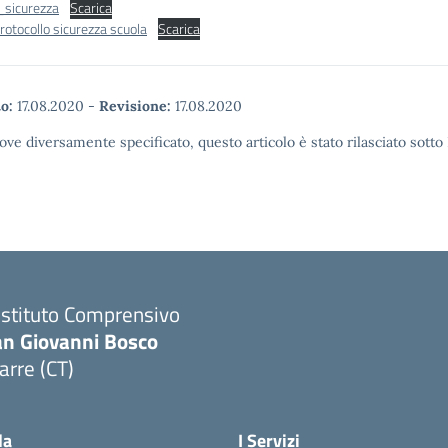
_sicurezza
Scarica
otocollo sicurezza scuola
Scarica
o:
17.08.2020
-
Revisione:
17.08.2020
ove diversamente specificato, questo articolo è stato rilasciato sott
 Istituto Comprensivo
an Giovanni Bosco
arre (CT)
Visita la pagina iniziale della scuola
la
I Servizi