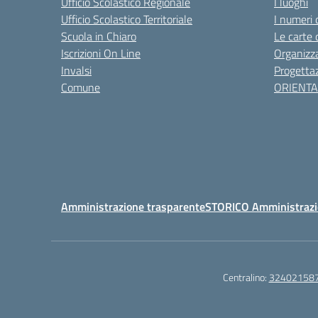
Ufficio Scolastico Regionale
I luoghi
Ufficio Scolastico Territoriale
I numeri 
Scuola in Chiaro
Le carte 
Iscrizioni On Line
Organizz
Invalsi
Progettaz
Comune
ORIENT
Amministrazione trasparente
STORICO Amministrazi
Centralino:
32402158