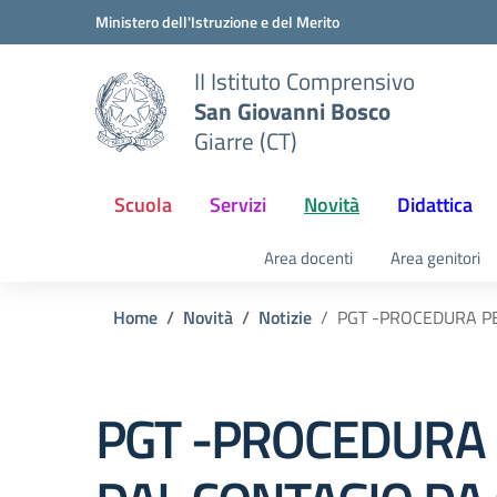
Vai ai contenuti
Vai al menu di navigazione
Vai al footer
Ministero dell'Istruzione e del Merito
II Istituto Comprensivo
San Giovanni Bosco
Giarre (CT)
Scuola
Servizi
Novità
Didattica
Area docenti
Area genitori
Home
Novità
Notizie
PGT -PROCEDURA PE
PGT -PROCEDURA 