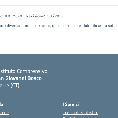
o:
11.05.2020
-
Revisione:
11.05.2020
ove diversamente specificato, questo articolo è stato rilasciato sott
 Istituto Comprensivo
an Giovanni Bosco
arre (CT)
Visita la pagina iniziale della scuola
la
I Servizi
zione
Personale scolastico