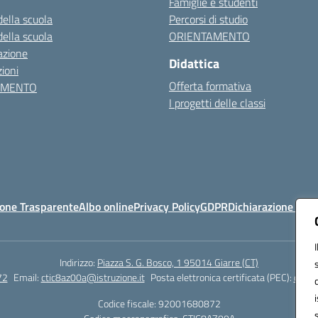
Famiglie e studenti
della scuola
Percorsi di studio
della scuola
ORIENTAMENTO
azione
Didattica
ioni
Offerta formativa
AMENTO
I progetti delle classi
one Trasparente
Albo online
Privacy Policy
GDPR
Dichiarazione di ac
Indirizzo:
Piazza S. G. Bosco, 1 95014 Giarre (CT)
72
Email:
ctic8az00a@istruzione.it
Posta elettronica certificata (PEC):
ctic8
Codice fiscale: 92001680872