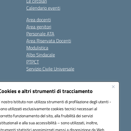
Le circolari
Calendario eventi
Area docenti
Area genitori
Personale ATA
Area Riservata Docenti
Modulistica
Albo Sindacale
PTPCT
Servizio Civile Universale
cessibilità
Note legali
Cookies e altri strumenti di tracciamento
Il nostro Istituto non utilizza strumenti di profilazione degli utenti -
sono utilizzati esclusivamente cookies tecnici necessari al
az00a@pec.istruzione.it
corretto funzionamento del sito, alla fruibilità dei servizi
istituzionali e alla sua accessibilità – sono utilizzati, inoltre,
strumenti statistici anonimizzati messi a disposizione da Web