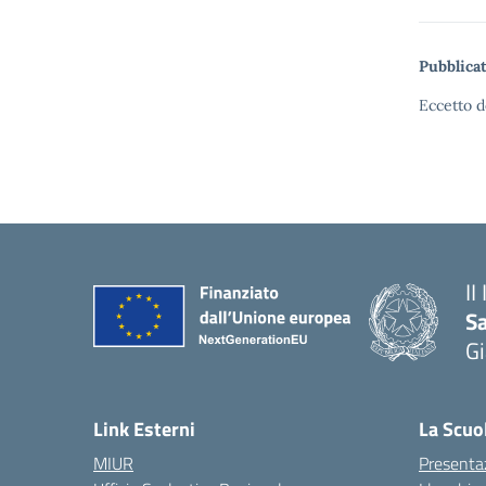
Pubblicat
Eccetto d
II
S
Gi
— 
Link Esterni
La Scuo
MIUR
Presenta