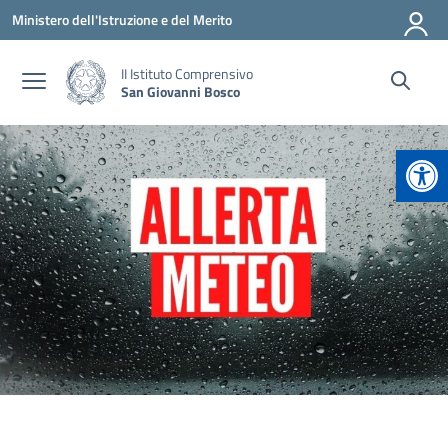
Vai ai contenuti
Vai al menu di navigazione
Vai al footer
Ministero dell'Istruzione e del Merito
II Istituto Comprensivo
San Giovanni Bosco
Apr