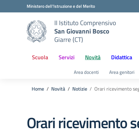
Vai ai contenuti
Vai al menu di navigazione
Vai al footer
Ministero dell'Istruzione e del Merito
II Istituto Comprensivo
San Giovanni Bosco
Giarre (CT)
Scuola
Servizi
Novità
Didattica
Area docenti
Area genitori
Home
Novità
Notizie
Orari ricevimento se
Orari ricevimento s