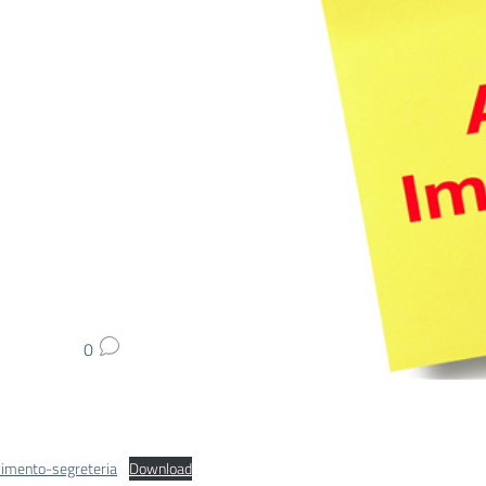
0
vimento-segreteria
Download