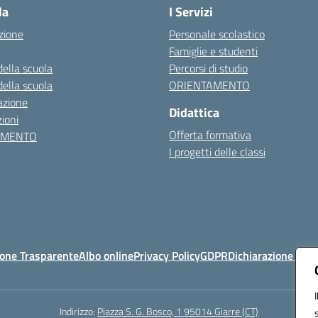
la
I Servizi
zione
Personale scolastico
Famiglie e studenti
della scuola
Percorsi di studio
della scuola
ORIENTAMENTO
azione
Didattica
ioni
Offerta formativa
AMENTO
I progetti delle classi
one Trasparente
Albo online
Privacy Policy
GDPR
Dichiarazione di ac
Indirizzo:
Piazza S. G. Bosco, 1 95014 Giarre (CT)