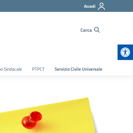
Accedi
Cerca
Apr
bo Sindacale
PTPCT
Servizio Civile Universale