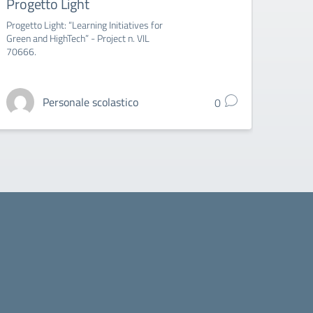
Progetto Light
l’ag
grad
Progetto Light: “Learning Initiatives for
Green and HighTech” - Project n. VIL
Indizio
70666.
l'integ
gradua
Personale scolastico
0