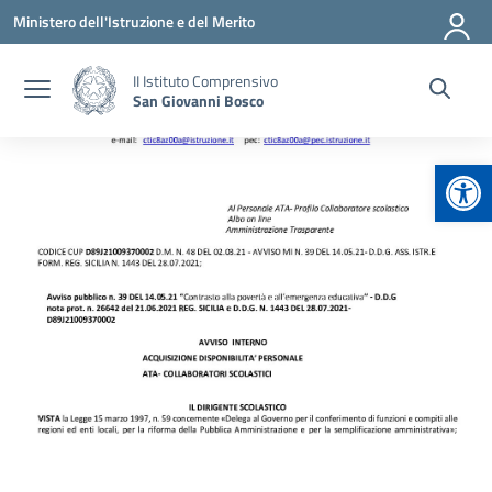
Vai ai contenuti
Vai al menu di navigazione
Vai al footer
Ministero dell'Istruzione e del Merito
II Istituto Comprensivo
San Giovanni Bosco
Apr