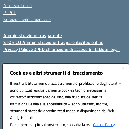
Albo Sindacale
PTPCT
Servizio Civile Universale
Amministrazione trasparente
STORICO Amministrazione Trasparente
Albo online
Privacy Policy
GDPR
Dichiarazione di accessibilità
Note legali
Indirizzo:
Cookies e altri strumenti di tracciamento
Piazza S. G. Bosco, 1 95014 Giarre (CT)
Centralino:
3240215872
Email:
ctic8az00a@istruzione.it
Il nostro Istituto non utilizza strumenti di profilazione degli utenti -
Posta elettronica certificata (PEC):
ctic8az00a@pec.istruzione.it
sono utilizzati esclusivamente cookies tecnici necessari al
Codice fiscale: 92001680872
corretto funzionamento del sito, alla fruibilità dei servizi
Codice meccanografico:
CTIC8AZ00A
istituzionali e alla sua accessibilità – sono utilizzati, inoltre,
strumenti statistici anonimizzati messi a disposizione da Web
Analytics Italia.
Hosting & Powered by 3D Solution S.r.l.
Per saperne di più sul nostro sito, consulta la ns.
Cookie Policy.