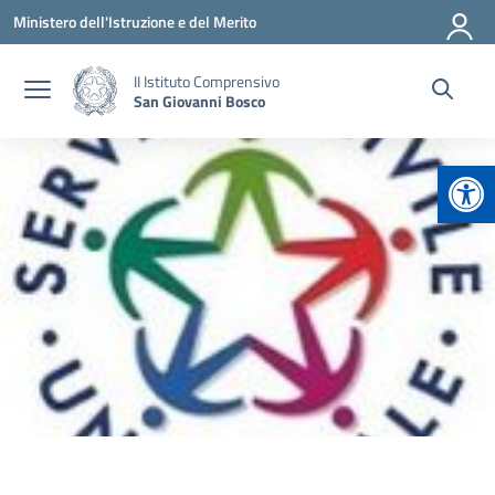
Vai ai contenuti
Vai al menu di navigazione
Vai al footer
Ministero dell'Istruzione e del Merito
II Istituto Comprensivo
San Giovanni Bosco
Apr