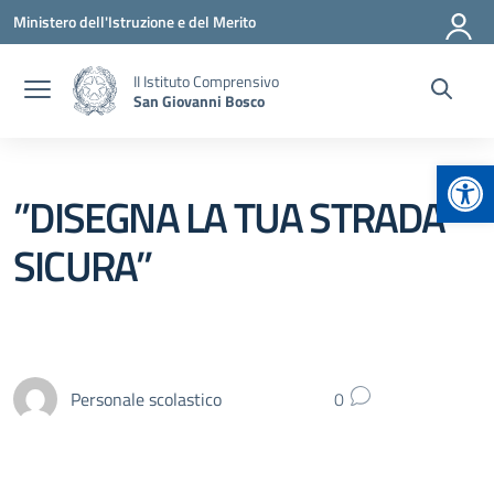
Vai ai contenuti
Vai al menu di navigazione
Vai al footer
Ministero dell'Istruzione e del Merito
II Istituto Comprensivo
San Giovanni Bosco
Apr
’’DISEGNA LA TUA STRADA
SICURA’’
Personale scolastico
0