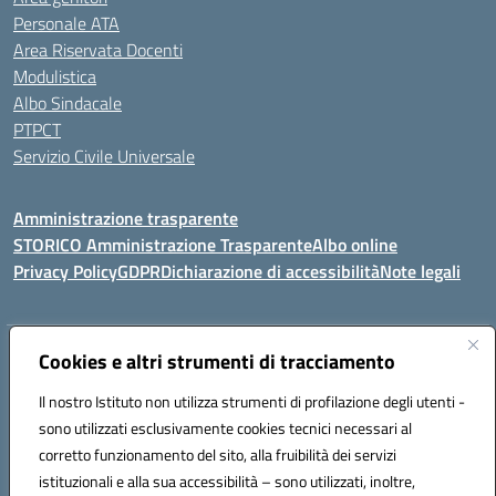
Personale ATA
Area Riservata Docenti
Modulistica
Albo Sindacale
PTPCT
Servizio Civile Universale
Amministrazione trasparente
STORICO Amministrazione Trasparente
Albo online
Privacy Policy
GDPR
Dichiarazione di accessibilità
Note legali
Indirizzo:
Cookies e altri strumenti di tracciamento
Piazza S. G. Bosco, 1 95014 Giarre (CT)
Centralino:
3240215872
Email:
ctic8az00a@istruzione.it
Il nostro Istituto non utilizza strumenti di profilazione degli utenti -
Posta elettronica certificata (PEC):
ctic8az00a@pec.istruzione.it
sono utilizzati esclusivamente cookies tecnici necessari al
Codice fiscale: 92001680872
corretto funzionamento del sito, alla fruibilità dei servizi
Codice meccanografico:
CTIC8AZ00A
istituzionali e alla sua accessibilità – sono utilizzati, inoltre,