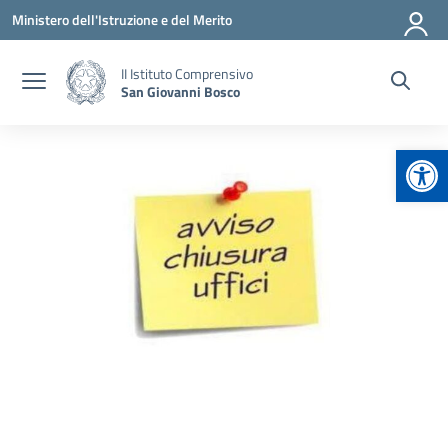
Vai ai contenuti
Vai al menu di navigazione
Vai al footer
Ministero dell'Istruzione e del Merito
II Istituto Comprensivo
San Giovanni Bosco
Apr