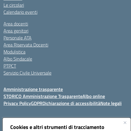
Le circolari
Calendario eventi
Area docenti
Area genitori
Personale ATA
Area Riservata Docenti
Modulistica
Albo Sindacale
PTPCT
Servizio Civile Universale
Amministrazione trasparente
STORICO Amministrazione Trasparente
Albo online
Privacy Policy
GDPR
Dichiarazione di accessibilità
Note legali
Indirizzo:
Cookies e altri strumenti di tracciamento
Piazza S. G. Bosco, 1 95014 Giarre (CT)