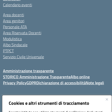
Calendario eventi
Area docenti
Area genitori
Personale ATA
Area Riservata Docenti
Modulistica
Albo Sindacale
PTPCT
Servizio Civile Universale
Amministrazione trasparente
STORICO Amministrazione Trasparente
Albo online
Privacy Policy
GDPR
Dichiarazione di accessibilità
Note legali
Indirizzo:
Piazza S. G. Bosco, 1 95014 Giarre (CT)
Cookies e altri strumenti di tracciamento
Centralino:
3240215872
Email:
ctic8az00a@istruzione.it