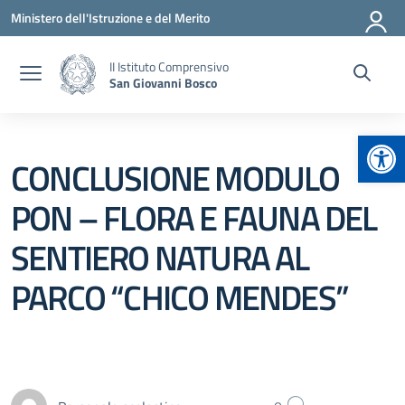
Vai ai contenuti
Vai al menu di navigazione
Vai al footer
Ministero dell'Istruzione e del Merito
II Istituto Comprensivo
San Giovanni Bosco
Apr
CONCLUSIONE MODULO
PON – FLORA E FAUNA DEL
SENTIERO NATURA AL
PARCO “CHICO MENDES”