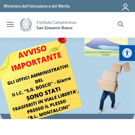
Vai ai contenuti
Vai al menu di navigazione
Vai al footer
Ministero dell'Istruzione e del Merito
II Istituto Comprensivo
San Giovanni Bosco
Apr