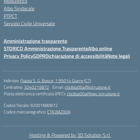
Modulistica
Albo Sindacale
PTPCT
Servizio Civile Universale
Amministrazione trasparente
STORICO Amministrazione Trasparente
Albo online
Privacy Policy
GDPR
Dichiarazione di accessibilità
Note legali
Indirizzo:
Piazza S. G. Bosco, 1 95014 Giarre (CT)
Centralino:
3240215872
Email:
ctic8az00a@istruzione.it
Posta elettronica certificata (PEC):
ctic8az00a@pec.istruzione.it
Codice fiscale: 92001680872
Codice meccanografico:
CTIC8AZ00A
Hosting & Powered by 3D Solution S.r.l.