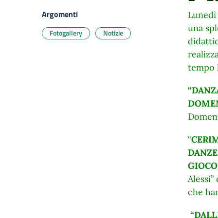
Argomenti
Lunedì 
una spl
Fotogallery
Notizie
didatti
realizz
tempo l
“DANZ
DOME
Domeni
“
CERIM
DANZE
GIOCO
Alessi”
che han
“DALL