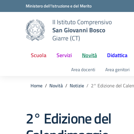
Vai ai contenuti
Vai al menu di navigazione
Vai al footer
Ministero dell'Istruzione e del Merito
II Istituto Comprensivo
San Giovanni Bosco
Giarre (CT)
Scuola
Servizi
Novità
Didattica
Area docenti
Area genitori
Home
Novità
Notizie
2° Edizione del Cale
2° Edizione del