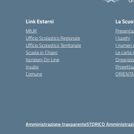
— 
Link Esterni
La Scuo
MIUR
Presenta
Ufficio Scolastico Regionale
I luoghi
Ufficio Scolastico Territoriale
I numeri 
Scuola in Chiaro
Le carte 
Iscrizioni On Line
Organizz
Invalsi
Progettaz
Comune
ORIENT
Amministrazione trasparente
STORICO Amministrazi