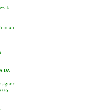
izzata
i in un
n
A DA
onsignor
lesso
”