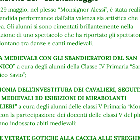
29 maggio, nel plesso “Monsignor Alessi”, è stata real
endida performance dall’alta valenza sia artistica che
ca. Gli alunni si sono cimentati brillantemente nella
azione di uno spettacolo che ha riportato gli spettator
ontano tra danze e canti medievali.
A MEDIEVALE CON GLI SBANDIERATORI DEL SAN
NICO”
a cura degli alunni della Classe IV Primaria “Sa
co Savio”;
ONIA DELL’INVESTITURA DEI CAVALIERI, SEGUIT
 MEDIEVALI ED ESIBIZIONI DI MIRABOLANTI
LIERI”
a cura degli alunni delle classi V Primaria “M
 con la partecipazione dei docenti delle classi V del p
no indossato abiti medievali;
E VETRATE GOTICHE ALLA CACCIA ALLE STREGHE