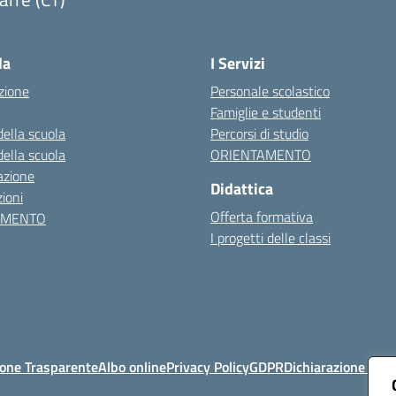
Visita la pagina iniziale della scuola
la
I Servizi
zione
Personale scolastico
Famiglie e studenti
della scuola
Percorsi di studio
della scuola
ORIENTAMENTO
azione
Didattica
ioni
Offerta formativa
AMENTO
I progetti delle classi
one Trasparente
Albo online
Privacy Policy
GDPR
Dichiarazione di ac