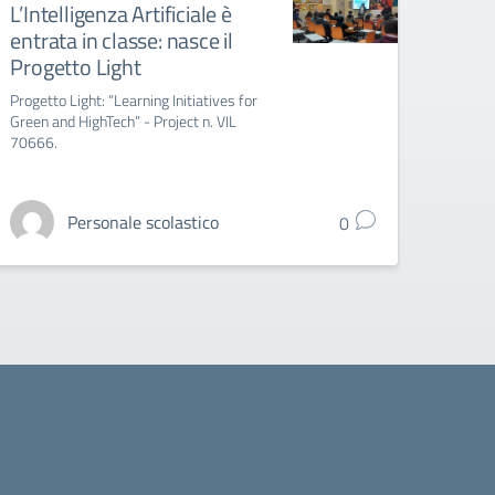
L’Intelligenza Artificiale è
Indiz
entrata in classe: nasce il
titol
Progetto Light
l’ag
grad
Progetto Light: “Learning Initiatives for
Green and HighTech” - Project n. VIL
Indizio
70666.
l'integ
gradua
Personale scolastico
0