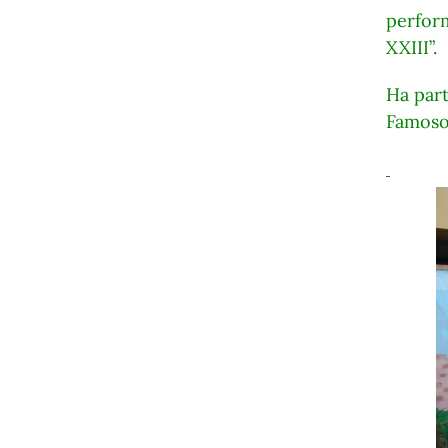
perform
XXIII”.
Ha par
Famos