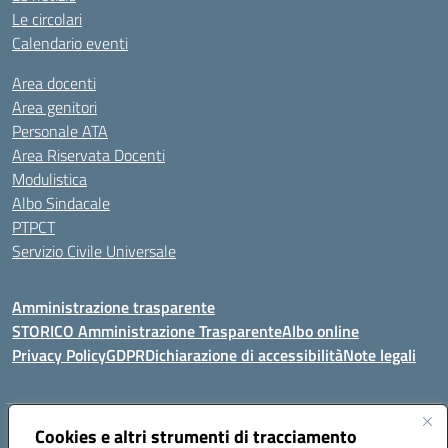
Le circolari
Calendario eventi
Area docenti
Area genitori
Personale ATA
Area Riservata Docenti
Modulistica
Albo Sindacale
PTPCT
Servizio Civile Universale
Amministrazione trasparente
STORICO Amministrazione Trasparente
Albo online
Privacy Policy
GDPR
Dichiarazione di accessibilità
Note legali
Indirizzo:
Cookies e altri strumenti di tracciamento
Piazza S. G. Bosco, 1 95014 Giarre (CT)