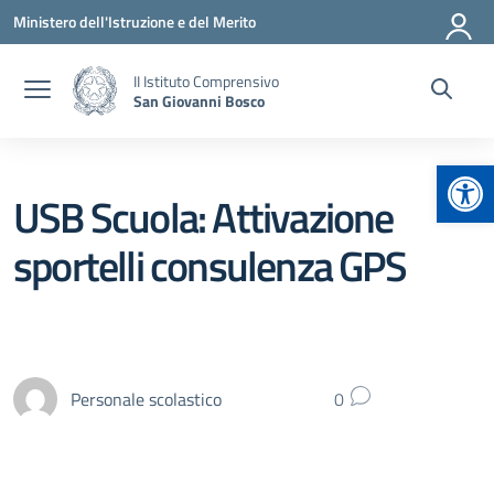
Vai ai contenuti
Vai al menu di navigazione
Vai al footer
Ministero dell'Istruzione e del Merito
II Istituto Comprensivo
San Giovanni Bosco
Apr
USB Scuola: Attivazione
sportelli consulenza GPS
Personale scolastico
0