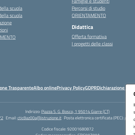
Famiglie e studenti
della scuola
Percorsi di studio
della scuola
ORIENTAMENTO
azione
Didattica
ioni
Offerta formativa
AMENTO
I progetti delle classi
one Trasparente
Albo online
Privacy Policy
GDPR
Dichiarazione di ac
Indirizzo:
Piazza S. G. Bosco, 1 95014 Giarre (CT)
72
Email:
ctic8az00a@istruzione.it
Posta elettronica certificata (PEC):
ctic8
Codice fiscale: 92001680872