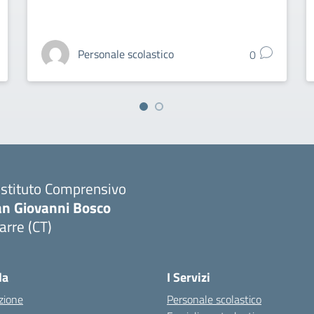
Personale scolastico
0
 Istituto Comprensivo
an Giovanni Bosco
arre (CT)
Visita la pagina iniziale della scuola
la
I Servizi
zione
Personale scolastico