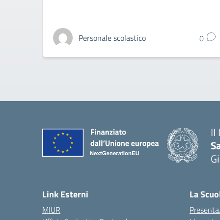
Personale scolastico
0
II
S
Gi
— 
Link Esterni
La Scuo
MIUR
Presenta