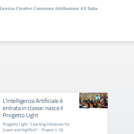
o Licenza Creative Commons Attribuzione 4.0 Italia.
L’Intelligenza Artificiale è
Indiz
entrata in classe: nasce il
titol
Progetto Light
l’ag
grad
Progetto Light: “Learning Initiatives for
Green and HighTech” - Project n. VIL
Indizio