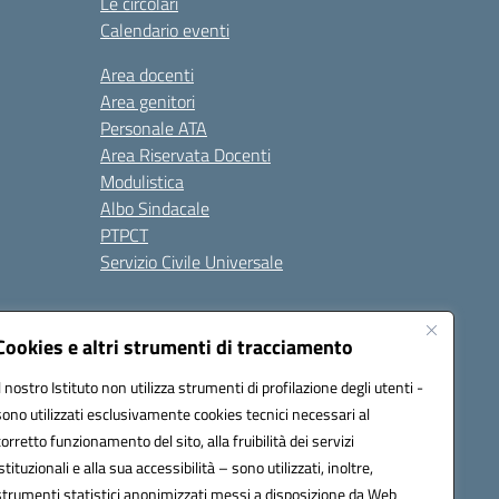
Le circolari
Calendario eventi
Area docenti
Area genitori
Personale ATA
Area Riservata Docenti
Modulistica
Albo Sindacale
PTPCT
Servizio Civile Universale
cessibilità
Note legali
Cookies e altri strumenti di tracciamento
Il nostro Istituto non utilizza strumenti di profilazione degli utenti -
sono utilizzati esclusivamente cookies tecnici necessari al
az00a@pec.istruzione.it
corretto funzionamento del sito, alla fruibilità dei servizi
istituzionali e alla sua accessibilità – sono utilizzati, inoltre,
strumenti statistici anonimizzati messi a disposizione da Web