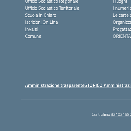
Ufficio Scolastico Regionale
I luoghi
Ufficio Scolastico Territoriale
I numeri 
Scuola in Chiaro
Le carte 
Iscrizioni On Line
Organizz
Invalsi
Progettaz
Comune
ORIENT
Amministrazione trasparente
STORICO Amministrazi
Centralino:
32402158