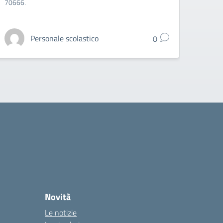
70666.
l'integ
gradua
Personale scolastico
0
Novità
Le notizie