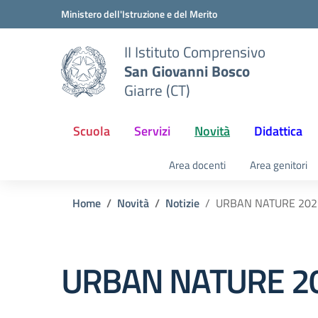
Vai ai contenuti
Vai al menu di navigazione
Vai al footer
Ministero dell'Istruzione e del Merito
II Istituto Comprensivo
San Giovanni Bosco
Giarre (CT)
Scuola
Servizi
Novità
Didattica
Area docenti
Area genitori
Home
Novità
Notizie
URBAN NATURE 2021
URBAN NATURE 20