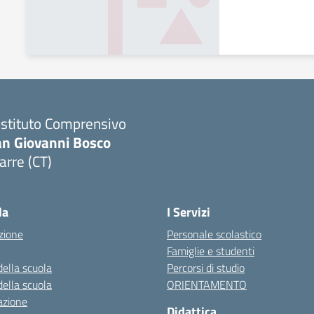
 Istituto Comprensivo
an Giovanni Bosco
arre (CT)
Visita la pagina iniziale della scuola
la
I Servizi
zione
Personale scolastico
Famiglie e studenti
della scuola
Percorsi di studio
della scuola
ORIENTAMENTO
azione
Didattica