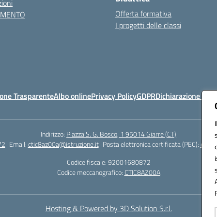
ioni
Offerta formativa
AMENTO
I progetti delle classi
one Trasparente
Albo online
Privacy Policy
GDPR
Dichiarazione di ac
Indirizzo:
Piazza S. G. Bosco, 1 95014 Giarre (CT)
72
Email:
ctic8az00a@istruzione.it
Posta elettronica certificata (PEC):
ctic8
Codice fiscale: 92001680872
Codice meccanografico:
CTIC8AZ00A
Hosting & Powered by 3D Solution S.r.l.