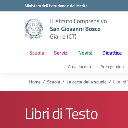
Vai ai contenuti
Vai al menu di navigazione
Vai al footer
Ministero dell'Istruzione e del Merito
II Istituto Comprensivo
San Giovanni Bosco
Giarre (CT)
Scuola
Servizi
Novità
Didattica
Area docenti
Area genitori
Home
Scuola
Le carte della scuola
Libri di
Libri di Testo