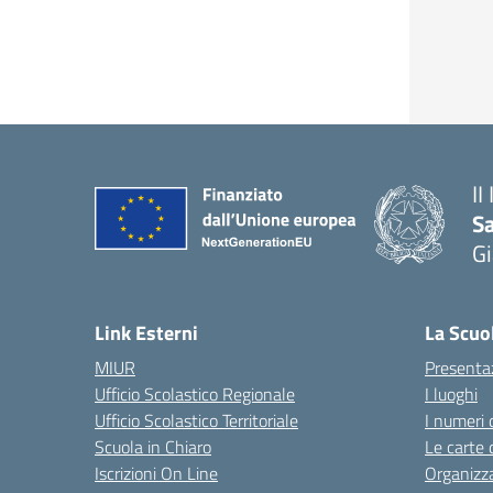
II
S
Gi
— 
Link Esterni
La Scuo
MIUR
Presenta
Ufficio Scolastico Regionale
I luoghi
Ufficio Scolastico Territoriale
I numeri 
Scuola in Chiaro
Le carte 
Iscrizioni On Line
Organizz