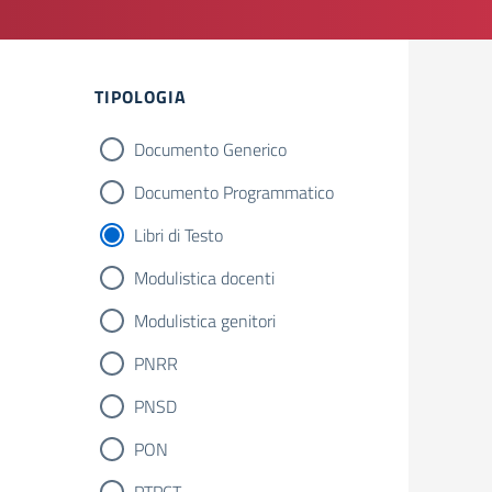
Filtri
TIPOLOGIA
Documento Generico
Documento Programmatico
Libri di Testo
Modulistica docenti
Modulistica genitori
PNRR
PNSD
PON