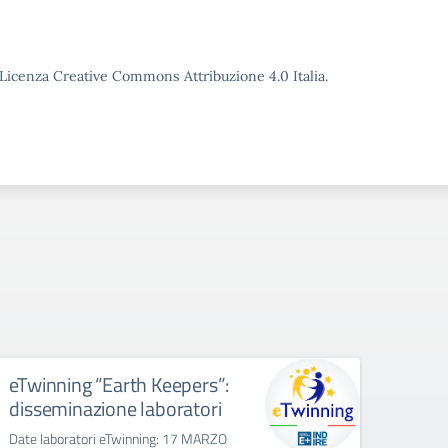
o Licenza Creative Commons Attribuzione 4.0 Italia.
eTwinning “Earth Keepers”:
Chiu
disseminazione laboratori
inte
– 16
Date laboratori eTwinning: 17 MARZO