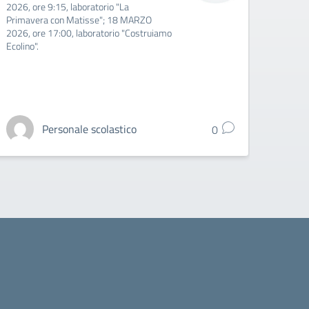
2026, ore 9:15, laboratorio "La
Sospens
Primavera con Matisse"; 18 MARZO
ammini
2026, ore 17:00, laboratorio "Costruiamo
n. 29 
Ecolino".
Giarre,
Personale scolastico
0