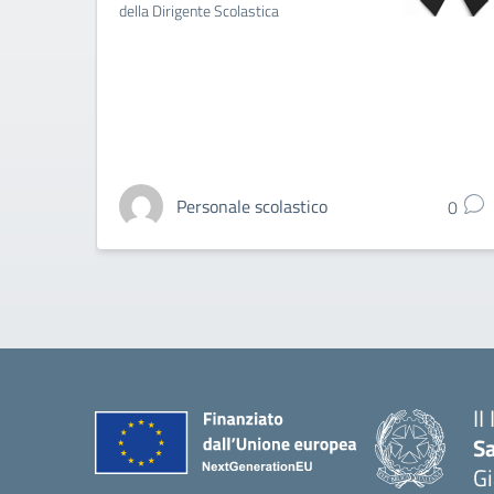
della Dirigente Scolastica
Personale scolastico
0
II
S
Gi