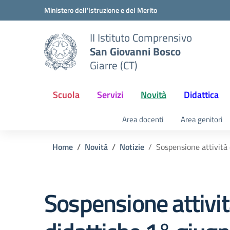
Vai ai contenuti
Vai al menu di navigazione
Vai al footer
Ministero dell'Istruzione e del Merito
II Istituto Comprensivo
San Giovanni Bosco
Giarre (CT)
Scuola
Servizi
Novità
Didattica
Area docenti
Area genitori
Home
Novità
Notizie
Sospensione attività
Sospensione attivi