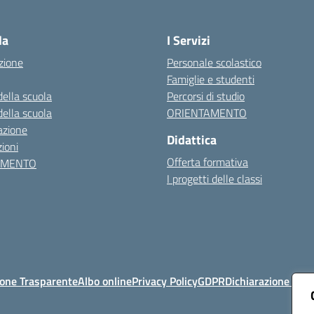
Visita la pagina iniziale della scuola
la
I Servizi
zione
Personale scolastico
Famiglie e studenti
della scuola
Percorsi di studio
della scuola
ORIENTAMENTO
azione
Didattica
ioni
Offerta formativa
AMENTO
I progetti delle classi
one Trasparente
Albo online
Privacy Policy
GDPR
Dichiarazione di ac