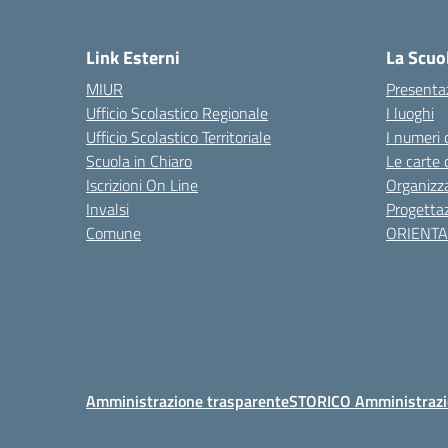
— 
Link Esterni
La Scuo
MIUR
Presenta
Ufficio Scolastico Regionale
I luoghi
Ufficio Scolastico Territoriale
I numeri 
Scuola in Chiaro
Le carte 
Iscrizioni On Line
Organizz
Invalsi
Progettaz
Comune
ORIENT
Amministrazione trasparente
STORICO Amministrazi