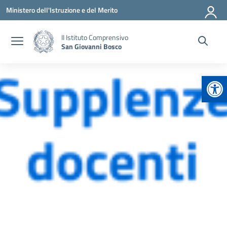
Vai ai contenuti
Vai al menu di navigazione
Vai al footer
Ministero dell'Istruzione e del Merito
II Istituto Comprensivo
San Giovanni Bosco
Apr