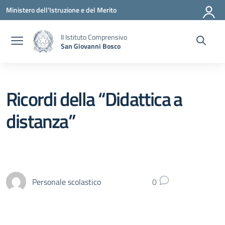
Vai ai contenuti
Vai al menu di navigazione
Vai al footer
Ministero dell'Istruzione e del Merito
II Istituto Comprensivo
San Giovanni Bosco
Ricordi della “Didattica a
distanza”
Personale scolastico
0