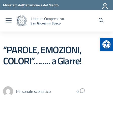
Vai ai contenuti
Vai al menu di navigazione
Vai al footer
Ministero dell'Istruzione e del Merito
II Istituto Comprensivo
San Giovanni Bosco
Apr
‘’PAROLE, EMOZIONI,
COLORI’’…….. a Giarre!
Personale scolastico
0