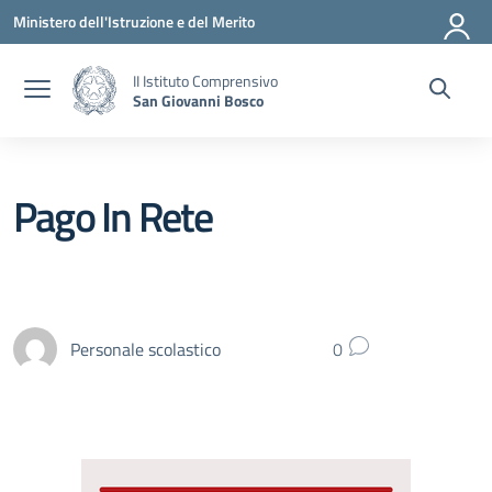
Vai ai contenuti
Vai al menu di navigazione
Vai al footer
Ministero dell'Istruzione e del Merito
II Istituto Comprensivo
San Giovanni Bosco
Pago In Rete
Personale scolastico
0