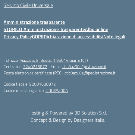
Servizio Civile Universale
Amministrazione trasparente
STORICO Amministrazione Trasparente
Albo online
Privacy Policy
GDPR
Dichiarazione di accessibilità
Note legali
Indirizzo:
Piazza S. G. Bosco, 1 95014 Giarre (CT)
Centralino:
3240215872
Email:
ctic8az00a@istruzione.it
Posta elettronica certificata (PEC):
ctic8az00a@pec.istruzione.it
Codice fiscale: 92001680872
Codice meccanografico:
CTIC8AZ00A
Hosting & Powered by 3D Solution S.r.l.
Concept & Design by Designers Italia