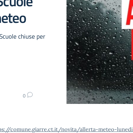
Scuole
meteo
cuole chiuse per
0
ps://comune.giarre.ct.it/novita/allerta-meteo-lunedi