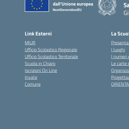
S
Gi
— 
Link Esterni
La Scuo
MIUR
Presenta
Ufficio Scolastico Regionale
I luoghi
Ufficio Scolastico Territoriale
I numeri 
Scuola in Chiaro
Le carte 
Iscrizioni On Line
Organizz
Invalsi
Progettaz
Comune
ORIENT