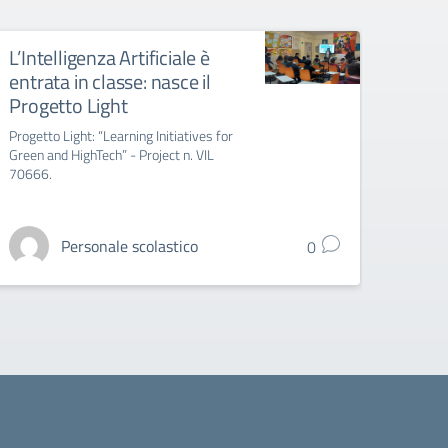
L’Intelligenza Artificiale è
Indiz
entrata in classe: nasce il
titol
Progetto Light
l’ag
grad
Progetto Light: “Learning Initiatives for
Green and HighTech” - Project n. VIL
Indizio
70666.
l'integ
gradua
Personale scolastico
0