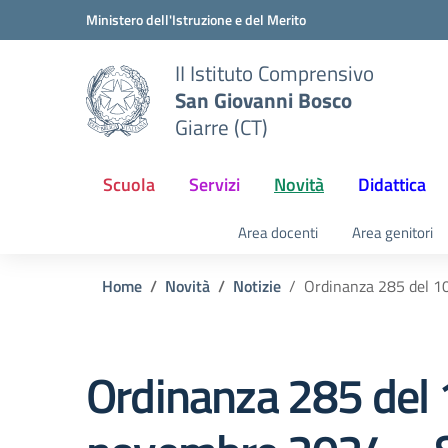
Vai ai contenuti
Vai al menu di navigazione
Vai al footer
Ministero dell'Istruzione e del Merito
II Istituto Comprensivo
San Giovanni Bosco
Giarre (CT)
Scuola
Servizi
Novità
Didattica
Area docenti
Area genitori
Home
Novità
Notizie
Ordinanza 285 del 1
Ordinanza 285 del 